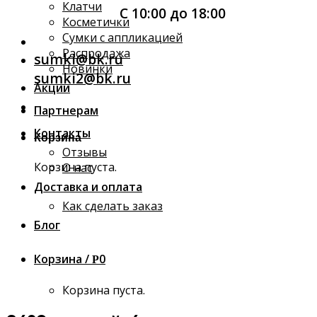
Клатчи
С 10:00 до 18:00
Косметички
Сумки с аппликацией
Распродажа
sumki@bk.ru
Новинки
sumki2@bk.ru
Акции
Партнерам
Контакты
Корзина
Отзывы
Корзина пуста.
О нас
Доставка и оплата
Как сделать заказ
Блог
Корзина /
0
Р
Корзина пуста.