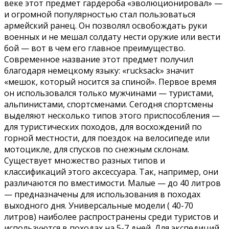
веке этот предмет гардероба «эволюционировал» —
и огромной популярностью стал пользоваться
армейский ранец. Он позволял освобождать руки
военных и не мешал солдату нести оружие или вести
бой — вот в чем его главное преимущество.
Современное название этот предмет получил
благодаря немецкому языку: «rucksack» значит
«мешок, который носится за спиной». Первое время
он использовался только мужчинами — туристами,
альпинистами, спортсменами. Сегодня спортсмены
выделяют несколько типов этого приспособления —
для туристических походов, для восхождений по
горной местности, для поездок на велосипеде или
мотоцикле, для спусков по снежным склонам.
Существует множество разных типов и
классификаций этого аксессуара. Так, например, они
различаются по вместимости. Малые — до 40 литров
— предназначены для использования в походах
выходного дня. Универсальные модели ( 40-70
литров) наиболее распространены среди туристов и
используются в походах на 5-7 дней. Для экспедиций