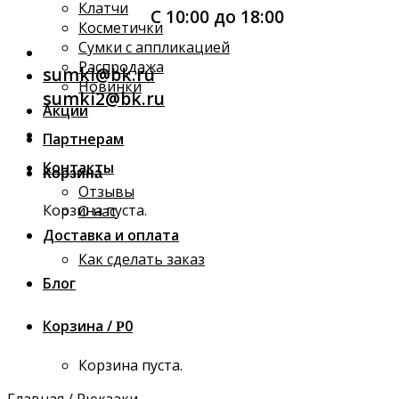
Клатчи
С 10:00 до 18:00
Косметички
Сумки с аппликацией
Распродажа
sumki@bk.ru
Новинки
sumki2@bk.ru
Акции
Партнерам
Контакты
Корзина
Отзывы
Корзина пуста.
О нас
Доставка и оплата
Как сделать заказ
Блог
Корзина /
0
Р
Корзина пуста.