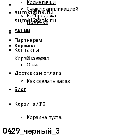
Косметички
Сумки с аппликацией
sumki@bk.ru
Распродажа
sumki2@bk.ru
Новинки
Акции
Партнерам
Корзина
Контакты
Отзывы
Корзина пуста.
О нас
Доставка и оплата
Как сделать заказ
Блог
Корзина /
0
Р
Корзина пуста.
0429_черный_3