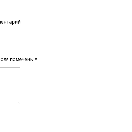
ментарий
.
поля помечены
*