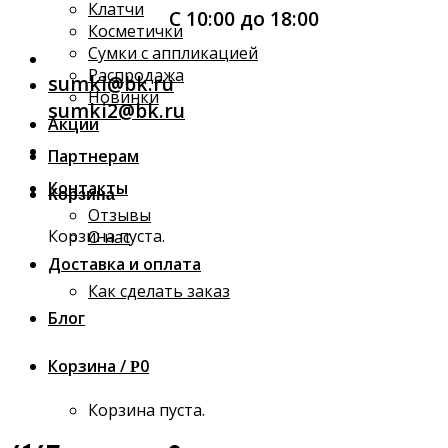
Клатчи
С 10:00 до 18:00
Косметички
Сумки с аппликацией
Распродажа
sumki@bk.ru
Новинки
sumki2@bk.ru
Акции
Партнерам
Контакты
Корзина
Отзывы
Корзина пуста.
О нас
Доставка и оплата
Как сделать заказ
Блог
Корзина /
0
Р
Корзина пуста.