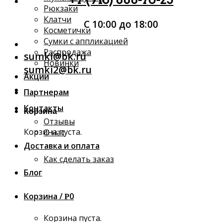
Рюкзаки
Клатчи
С 10:00 до 18:00
Косметички
Сумки с аппликацией
Распродажа
sumki@bk.ru
Новинки
sumki2@bk.ru
Акции
Партнерам
Контакты
Корзина
Отзывы
Корзина пуста.
О нас
Доставка и оплата
Как сделать заказ
Блог
Корзина /
0
Р
Корзина пуста.