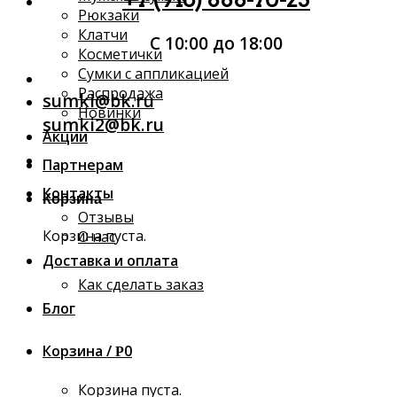
Рюкзаки
Клатчи
С 10:00 до 18:00
Косметички
Сумки с аппликацией
Распродажа
sumki@bk.ru
Новинки
sumki2@bk.ru
Акции
Партнерам
Контакты
Корзина
Отзывы
Корзина пуста.
О нас
Доставка и оплата
Как сделать заказ
Блог
Корзина /
0
Р
Корзина пуста.