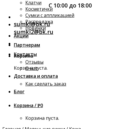
Клатчи
С 10:00 до 18:00
Косметички
Сумки с аппликацией
Распродажа
sumki@bk.ru
Новинки
sumki2@bk.ru
Акции
Партнерам
Контакты
Корзина
Отзывы
Корзина пуста.
О нас
Доставка и оплата
Как сделать заказ
Блог
Корзина /
0
Р
Корзина пуста.