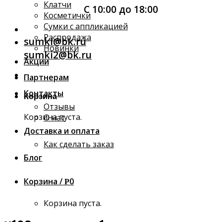
Клатчи
С 10:00 до 18:00
Косметички
Сумки с аппликацией
Распродажа
sumki@bk.ru
Новинки
sumki2@bk.ru
Акции
Партнерам
Контакты
Корзина
Отзывы
Корзина пуста.
О нас
Доставка и оплата
Как сделать заказ
Блог
Корзина /
0
Р
Корзина пуста.