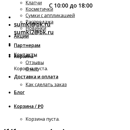
Клатчи
С 10:00 до 18:00
Косметички
Сумки с аппликацией
Распродажа
sumki@bk.ru
Новинки
sumki2@bk.ru
Акции
Партнерам
Контакты
Корзина
Отзывы
Корзина пуста.
О нас
Доставка и оплата
Как сделать заказ
Блог
Корзина /
0
Р
Корзина пуста.