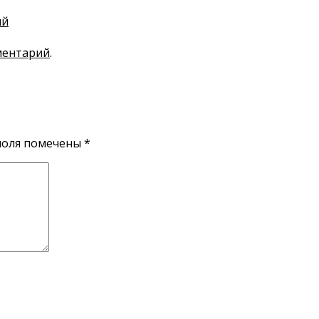
ый
ментарий
.
поля помечены
*