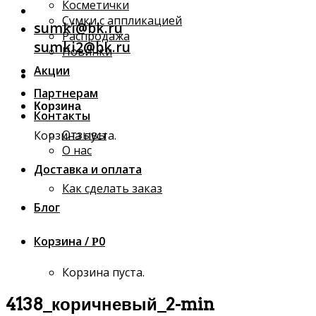
Косметички
Сумки с аппликацией
sumki@bk.ru
Распродажа
sumki2@bk.ru
Новинки
Акции
Партнерам
Корзина
Контакты
Отзывы
Корзина пуста.
О нас
Доставка и оплата
Как сделать заказ
Блог
Корзина /
0
Р
Корзина пуста.
4138_коричневый_2-min