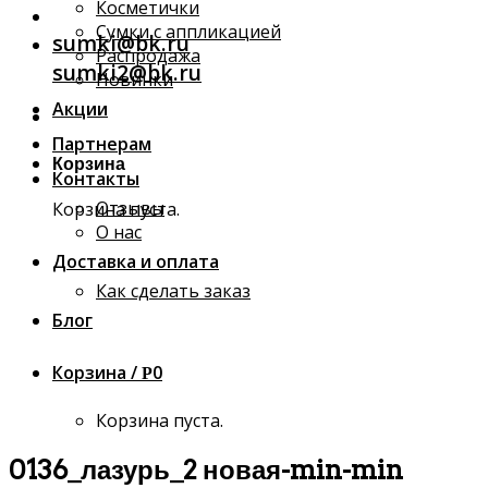
Косметички
Сумки с аппликацией
sumki@bk.ru
Распродажа
sumki2@bk.ru
Новинки
Акции
Партнерам
Корзина
Контакты
Отзывы
Корзина пуста.
О нас
Доставка и оплата
Как сделать заказ
Блог
Корзина /
0
Р
Корзина пуста.
0136_лазурь_2 новая-min-min