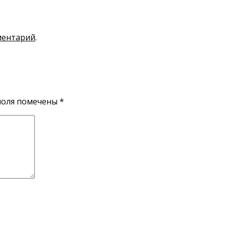
ментарий
.
поля помечены
*