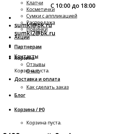
Клатчи
С 10:00 до 18:00
Косметички
Сумки с аппликацией
Распродажа
sumki@bk.ru
Новинки
sumki2@bk.ru
Акции
Партнерам
Контакты
Корзина
Отзывы
Корзина пуста.
О нас
Доставка и оплата
Как сделать заказ
Блог
Корзина /
0
Р
Корзина пуста.