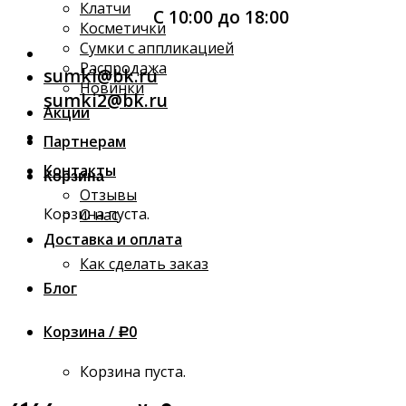
Клатчи
С 10:00 до 18:00
Косметички
Сумки с аппликацией
Распродажа
sumki@bk.ru
Новинки
sumki2@bk.ru
Акции
Партнерам
Контакты
Корзина
Отзывы
Корзина пуста.
О нас
Доставка и оплата
Как сделать заказ
Блог
Корзина /
0
Р
Корзина пуста.