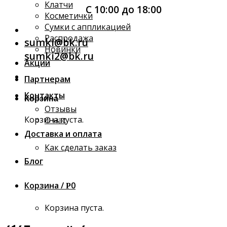
Клатчи
С 10:00 до 18:00
Косметички
Сумки с аппликацией
Распродажа
sumki@bk.ru
Новинки
sumki2@bk.ru
Акции
Партнерам
Контакты
Корзина
Отзывы
Корзина пуста.
О нас
Доставка и оплата
Как сделать заказ
Блог
Корзина /
0
Р
Корзина пуста.