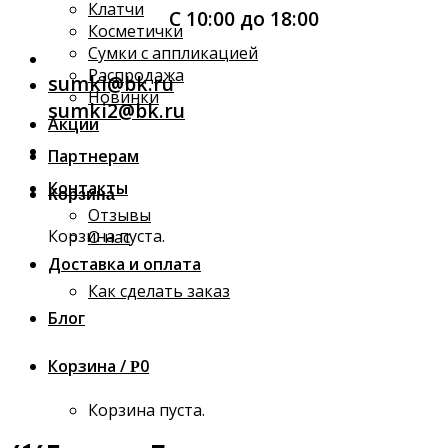
Клатчи
С 10:00 до 18:00
Косметички
Сумки с аппликацией
Распродажа
sumki@bk.ru
Новинки
sumki2@bk.ru
Акции
Партнерам
Контакты
Корзина
Отзывы
Корзина пуста.
О нас
Доставка и оплата
Как сделать заказ
Блог
Корзина /
0
Р
Корзина пуста.