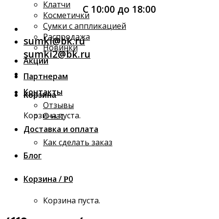
Клатчи
С 10:00 до 18:00
Косметички
Сумки с аппликацией
Распродажа
sumki@bk.ru
Новинки
sumki2@bk.ru
Акции
Партнерам
Контакты
Корзина
Отзывы
Корзина пуста.
О нас
Доставка и оплата
Как сделать заказ
Блог
Корзина /
0
Р
Корзина пуста.