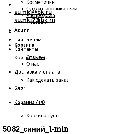
Косметички
Сумки с аппликацией
sumki@bk.ru
Распродажа
sumki2@bk.ru
Новинки
Акции
Партнерам
Корзина
Контакты
Отзывы
Корзина пуста.
О нас
Доставка и оплата
Как сделать заказ
Блог
Корзина /
0
Р
Корзина пуста.
5082_синий_1-min