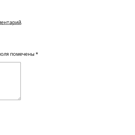
ментарий
.
поля помечены
*