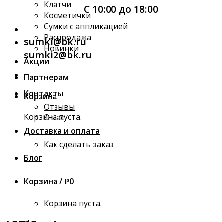
Клатчи
С 10:00 до 18:00
Косметички
Сумки с аппликацией
Распродажа
sumki@bk.ru
Новинки
sumki2@bk.ru
Акции
Партнерам
Контакты
Корзина
Отзывы
Корзина пуста.
О нас
Доставка и оплата
Как сделать заказ
Блог
Корзина /
0
Р
Корзина пуста.