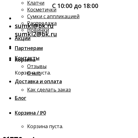
Клатчи
С 10:00 до 18:00
Косметички
Сумки с аппликацией
Распродажа
sumki@bk.ru
Новинки
sumki2@bk.ru
Акции
Партнерам
Контакты
Корзина
Отзывы
Корзина пуста.
О нас
Доставка и оплата
Как сделать заказ
Блог
Корзина /
0
Р
Корзина пуста.