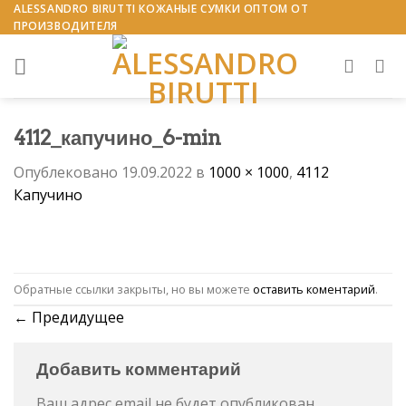
Skip
ALESSANDRO BIRUTTI КОЖАНЫЕ СУМКИ ОПТОМ ОТ
ПРОИЗВОДИТЕЛЯ
to
content
4112_капучино_6-min
Опублековано
19.09.2022
в
1000 × 1000
,
4112
Капучино
Обратные ссылки закрыты, но вы можете
оставить коментарий
.
←
Предидущее
Добавить комментарий
Ваш адрес email не будет опубликован.