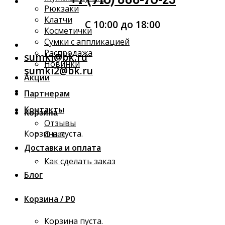
Рюкзаки
Клатчи
С 10:00 до 18:00
Косметички
Сумки с аппликацией
Распродажа
sumki@bk.ru
Новинки
sumki2@bk.ru
Акции
Партнерам
Контакты
Корзина
Отзывы
Корзина пуста.
О нас
Доставка и оплата
Как сделать заказ
Блог
Корзина /
0
Р
Корзина пуста.