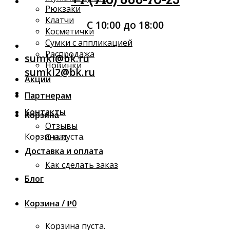
Рюкзаки
Клатчи
С 10:00 до 18:00
Косметички
Сумки с аппликацией
Распродажа
sumki@bk.ru
Новинки
sumki2@bk.ru
Акции
Партнерам
Контакты
Корзина
Отзывы
Корзина пуста.
О нас
Доставка и оплата
Как сделать заказ
Блог
Корзина /
0
Р
Корзина пуста.