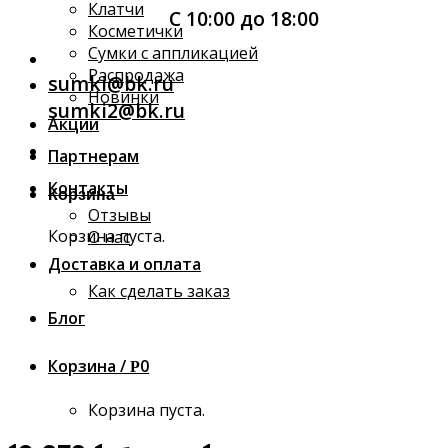
Клатчи
С 10:00 до 18:00
Косметички
Сумки с аппликацией
Распродажа
sumki@bk.ru
Новинки
sumki2@bk.ru
Акции
Партнерам
Контакты
Корзина
Отзывы
Корзина пуста.
О нас
Доставка и оплата
Как сделать заказ
Блог
Корзина /
0
Р
Корзина пуста.