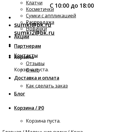
Клатчи
С 10:00 до 18:00
Косметички
Сумки с аппликацией
Распродажа
sumki@bk.ru
Новинки
sumki2@bk.ru
Акции
Партнерам
Контакты
Корзина
Отзывы
Корзина пуста.
О нас
Доставка и оплата
Как сделать заказ
Блог
Корзина /
0
Р
Корзина пуста.