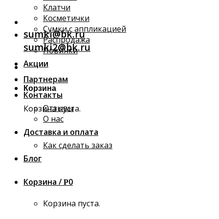
Клатчи
Косметички
Сумки с аппликацией
sumki@bk.ru
Распродажа
sumki2@bk.ru
Новинки
Акции
Партнерам
Корзина
Контакты
Отзывы
Корзина пуста.
О нас
Доставка и оплата
Как сделать заказ
Блог
Корзина /
0
Р
Корзина пуста.