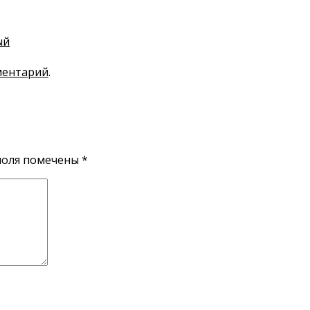
ый
ментарий
.
поля помечены
*