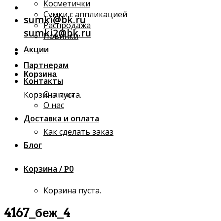
Косметички
Сумки с аппликацией
sumki@bk.ru
Распродажа
sumki2@bk.ru
Новинки
Акции
Партнерам
Корзина
Контакты
Отзывы
Корзина пуста.
О нас
Доставка и оплата
Как сделать заказ
Блог
Корзина /
0
Р
Корзина пуста.
4167_беж_4