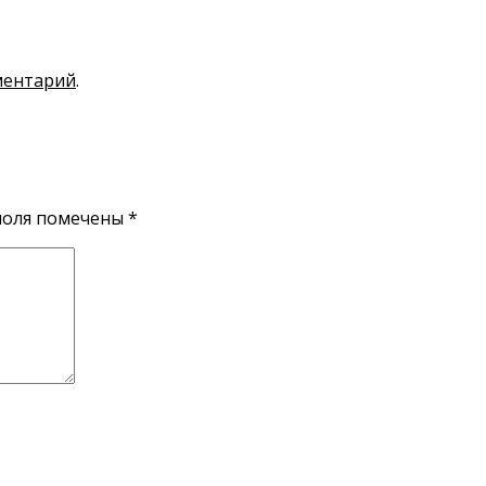
ментарий
.
поля помечены
*