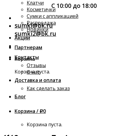
Клатчи
С 10:00 до 18:00
Косметички
Сумки с аппликацией
Распродажа
sumki@bk.ru
Новинки
sumki2@bk.ru
Акции
Партнерам
Контакты
Корзина
Отзывы
Корзина пуста.
О нас
Доставка и оплата
Как сделать заказ
Блог
Корзина /
0
Р
Корзина пуста.