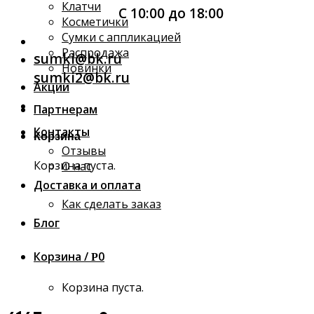
Клатчи
С 10:00 до 18:00
Косметички
Сумки с аппликацией
Распродажа
sumki@bk.ru
Новинки
sumki2@bk.ru
Акции
Партнерам
Контакты
Корзина
Отзывы
Корзина пуста.
О нас
Доставка и оплата
Как сделать заказ
Блог
Корзина /
0
Р
Корзина пуста.