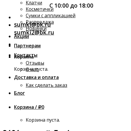
Клатчи
С 10:00 до 18:00
Косметички
Сумки с аппликацией
Распродажа
sumki@bk.ru
Новинки
sumki2@bk.ru
Акции
Партнерам
Контакты
Корзина
Отзывы
Корзина пуста.
О нас
Доставка и оплата
Как сделать заказ
Блог
Корзина /
0
Р
Корзина пуста.