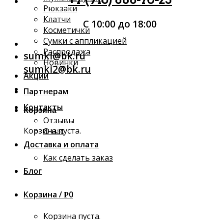
Рюкзаки
Клатчи
С 10:00 до 18:00
Косметички
Сумки с аппликацией
Распродажа
sumki@bk.ru
Новинки
sumki2@bk.ru
Акции
Партнерам
Контакты
Корзина
Отзывы
Корзина пуста.
О нас
Доставка и оплата
Как сделать заказ
Блог
Корзина /
0
Р
Корзина пуста.