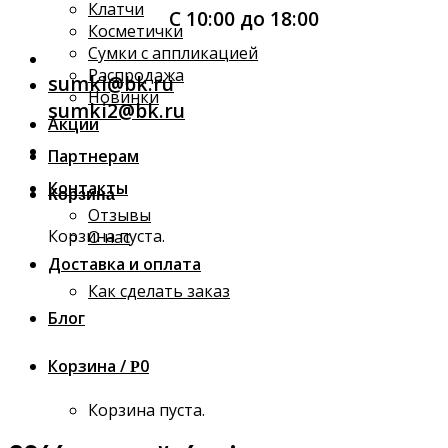
Клатчи
С 10:00 до 18:00
Косметички
Сумки с аппликацией
Распродажа
sumki@bk.ru
Новинки
sumki2@bk.ru
Акции
Партнерам
Контакты
Корзина
Отзывы
Корзина пуста.
О нас
Доставка и оплата
Как сделать заказ
Блог
Корзина /
0
Р
Корзина пуста.